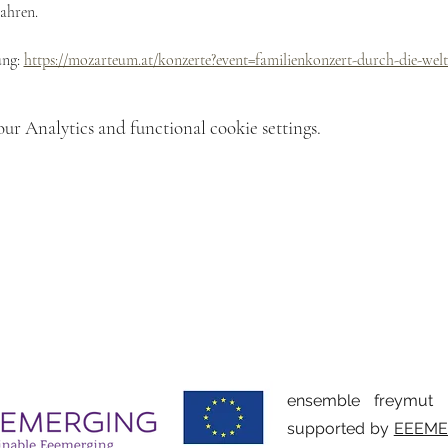
ahren.
ng: 
https://mozarteum.at/konzerte?event=familienkonzert-durch-die-wel
r Analytics and functional cookie settings.
ensemble freymu
supported by
EEEME