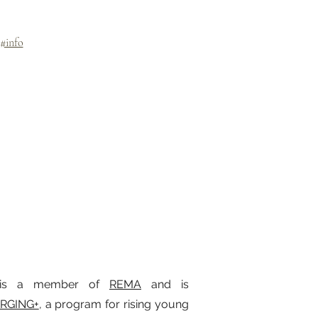
t#info
t is a member of
REMA
and is
RGING+
,
a program for rising young